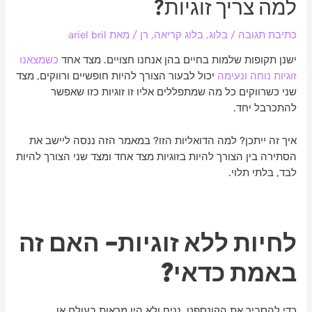
למה צריך זוגיות?
כתיבת תגובה
/
בלוג
,
בלוג קריאה
,
רן
/ מאת
ariel bril
ישנן תקופות שלמות בחיים בהן אנחנו חצויים. מצד אחד
כשמצאנו
זוגיות נוחה ונעימה
יכול לבעור הצורך להיות חופשיים ורווקים, מצד
שני כשרווקים כל מה שמתפללים אליו זו זוגיות כזו שאפשר
להתכרבל יחד.
איך זה ייתכן? למה הדואליות הזו? במאמר הזה ננסה ליישב את
הסתירה בין הצורך להיות בזוגיות מצד אחד ומצד שני הצורך להיות
לבד, בלתי תלוי.
לחיות ללא זוגיות- האם זה
באמת כדאי?
כדי להסביר את הקונספט, נניח ולא היו מראות בעולם או