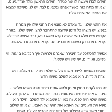
האדם לבדו אעשה לו עזר כנגדו", האדם הראשון נולד אנדרוגינוס.
יש איזה מתח כזה כאשר אנחנו נמצאים לבד, יש לנו משיכה למצוא
את החלק המשלים שלנו.
את החצי שלנו. עד שאדם לא מוצא את החצי שלו אין מנוחה
בנפש, יש משהו כל הזמן שרוצה להתחבר לחצי השני שלנו. בזוהר
הקדוש איש שלא נשא אישה נקרא פלגא גופא, גבר ואישה לבד לא
נקראים אדם רק כשהם מחוברים הם נקראים אדם, זו השלמות.
אפשר להסתכל על היצירה שאנחנו ולראות איך הכל בא בזוגות, זוג
עיניים, זוג ידיים, יש ימין ויש שמאל,
הזוגיות מאפשר לייצר משהו שלישי שלא היה קיים מעולם, היא
יוצרת תולדות, היא מביא לעולם משהו חדש.
זה כמו לקחת חמצן ומימן ולזווג אותם ביחד והנה משהו שלישי –
מים, יש איזו יצירתיות אינסופית בתוך זוג, משהו חדש לתוך העולם,
משהו שלא היה לפני, זה כמו זוג שמביא ילד לעולם, הילד הוא
נושא את העיניים של האמא ואת האף של האבא, יש איזה שילוב
ייחודי מאוד שרק השילוב של הזוג יכול להביא לעולם. זוגיות