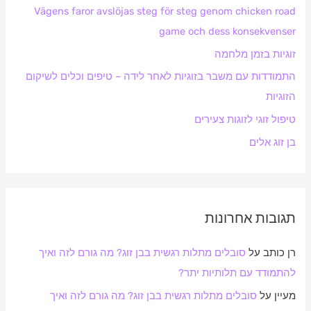
Vägens faror avslöjas steg för steg genom chicken road
f
game och dess konsekvenser
o
זוגיות בזמן מלחמה
r
:
התמודדות עם משבר בזוגיות לאחר לידה – טיפים וכלים לשיקום
הזוגיות
טיפול זוגי לזוגות צעירים
בן זוג אלים
תגובות אחרונות
רן כותב
על
סובלים מתלות רגשית בבן זוג? מה גורם לזה ואיך
להתמודד עם תלותיות יתר?
מעיין
על
סובלים מתלות רגשית בבן זוג? מה גורם לזה ואיך