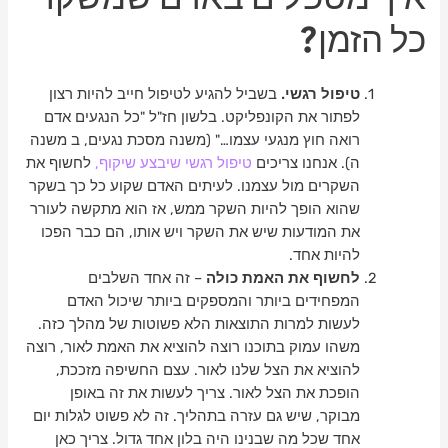
כל הזמן?
טיפול רגשי.
בשביל להגיע לטיפול חייב להיות רצון
לפתור את הקונפליקט. בלשון חז"ל "כל הנגעים אדם
רואה חוץ מנגעי עצמו…" (משנה מסכת נגעים, ב משנה
ה). אנחנו צריכים
טיפול רגשי שיבצע שיקוף,
לחשוף את
השקרים מול עצמנו. לעיתים האדם שקוע כל כך בשקר
שהוא הופך להיות השקר ממש, אז הוא מתקשה לעורר
את המודעות שיש את השקר ויש אותו, הם כבר הפכו
להיות אחד.
לחשוף את האמת כולה
– זה אחד השלבים
המפחידים ביותר והמספקים ביותר שיכול האדם
לעשות למרות התוצאות הלא פשוטות של מהלך כזה.
משהו עמוק בתוכנו רוצה להוציא את האמת לאור, רוצה
להוציא את הצל שלנו לאור. עצם החשיפה מזככת,
הופכת את הצל לאור. צריך לעשות את זה באופן
מבוקר, שיש גם עזרה בתהליך. זה לא פשוט לגלות יום
אחד שכל מה שבנינו היה בלון אחד גדול. צריך כאן