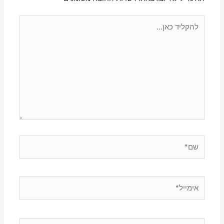
להקליד
כאן...
שם*
אימייל*
אתר