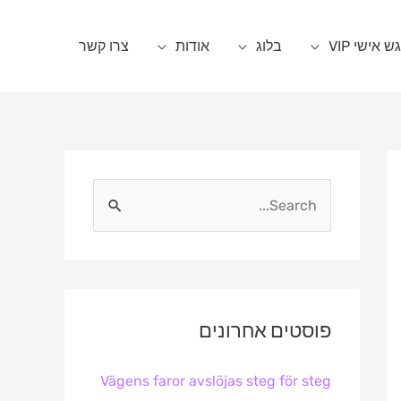
 אישי VIP
בלוג
אודות
צרו קשר
S
e
a
r
c
פוסטים אחרונים
h
Vägens faror avslöjas steg för steg
f