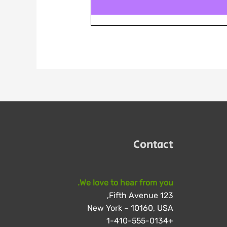
Contact
We love to hear from you.
123 Fifth Avenue,
New York – 10160, USA
+1-410-555-0134