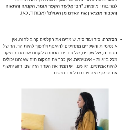
למריבות יומיומיות.
"רַבִּי אֶלְעָזָר הַקַּפָּר אוֹמֵר, הַקִּנְאָה וְהַתַּאֲוָה
(אבות ד, כא).
וְהַכָּבוֹד מוֹצִיאִין אֶת הָאָדָם מִן הָעוֹלָם"
הסתרה:
סוד ועוד סוד, שומרים את הקלפים קרוב לחזה, אין
אינטימיות והשקרים מתחילים להיאסף ולהפוך להיות הר, הר של
הסתרה, של שקרים, של פחדים. הסתרה לוקחת את הדבר היקר
מכל בזוגיות – אינטימיות. אין כבר את
ה
מקום הזה שאנחנו יכולים
להיות אמיתיים, רגועים, יש תמיד את הפחד הזה שבן הזוג יחשוף
את הבלוף הזה ויברח כל עוד נפשו בו.