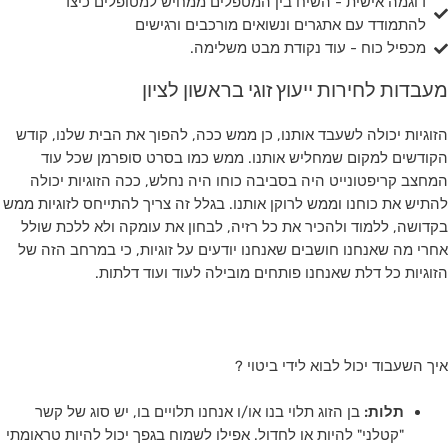
דוגמה אישית - השיח בין המטפלים ממחיש למטופלים כיצד
להתמודד עם אתגרים ונשואים מורכבים ורגישים
מכפיל כוח - עוד נקודת מבט משלימה.
מעבדות לחירות ייעוץ זוגי בראשון לציון
הזוגיות יכולה לשעבד אותנו, כן ממש ככה, להפוך את הבית שלנו, קודש
הקודשים למקום שמחליש אותנו. ממש כמו בסרט סופרמן שכל עוד
המחצב קריפטונייט היה בסביבה כוחו היה נחלש, ככה הזוגיות יכולה
להתיש את כוחנו וממש לרוקן אותנו. בגלל זה צריך להתייחס לזוגיות ממש
בקדושה, ללמוד ולהכיר את כל רזיה, לבחון את עומקה ולא ללכת שולל
אחרי מה שאנחנו חושבים שאנחנו יודעים על זוגיות, כי במרחב הזה של
הזוגיות כל דלת שאנחנו פותחים מובילה לעוד ועוד דלתות.
איך השעבוד יכול לבוא לידי ביטוי ?
תלות:
בן הזוג תלוי בנו או/ו אנחנו תלויים בו, יש סוג של קשר
"קטלני" להיות או לחדול. אפילו לשמוח בגפך יכול להיות טראומתי