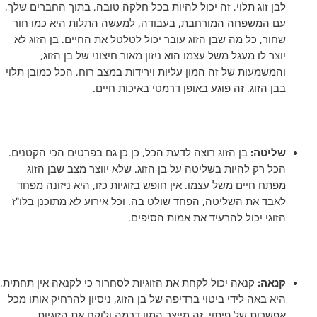
לבן זוג תלוי, זה יכול להיות בכל חלקה טובה, בתוך החברים שלך,
עם המשפחה המורחבת, בעבודה, למעשה התלות היא כמו חור
שחור, כל מה שבן הזוג עובר יכול לטלטל את החיים. בן הזוג לא
יוצר לו מעגל משל עצמו הוא ניזון מאור חיצוני של בן הזוג,
והמשמעות של זה המון עליות וירידות במצב רוח, הכל כמובן תלוי
בבן הזוג. זה פוגע באופן דרמטי באיכות חיים.
שליטה:
בן הזוג רוצה לדעת הכל, כן כן גם בפרטים הכי הקטנים.
הכל רק להיות בשליטה על בן הזוג. שלא יווצר מצב שבן הזוג
מפתח חיים משל עצמו. אין חופש בזוגיות כזו, היא ניזונה מפחד
לאבד את השליטה, הפחד שולט בה. וכל אירוע לא מתוכנן בלו"ז
הזוגי יכול להרעיד את אמות הסיפים.
קנאה:
קנאה יכול לקחת את הזוגיות לסחרור כי לקנאה אין תחתית,
היא באה לידי ביטוי ברדיפה של בן הזוג, ניסיון להרחיק אותו מכל
אפשרות של פיתוי, זה מייצר המון דרמה ולוקח את הזוגיות