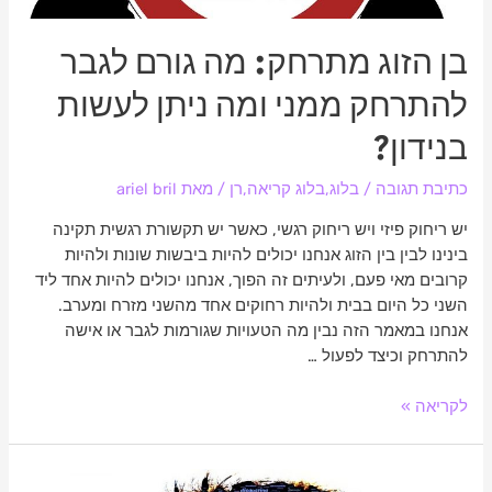
ממני
ומה
בן הזוג מתרחק: מה גורם לגבר
ניתן
לעשות
להתרחק ממני ומה ניתן לעשות
בנידון?
בנידון?
כתיבת תגובה
/
בלוג
,
בלוג קריאה
,
רן
/ מאת
ariel bril
יש ריחוק פיזי ויש ריחוק רגשי, כאשר יש תקשורת רגשית תקינה
בינינו לבין בין הזוג אנחנו יכולים להיות ביבשות שונות ולהיות
קרובים מאי פעם, ולעיתים זה הפוך, אנחנו יכולים להיות אחד ליד
השני כל היום בבית ולהיות רחוקים אחד מהשני מזרח ומערב.
אנחנו במאמר הזה נבין מה הטעויות שגורמות לגבר או אישה
להתרחק וכיצד לפעול …
לקריאה »
דימוי