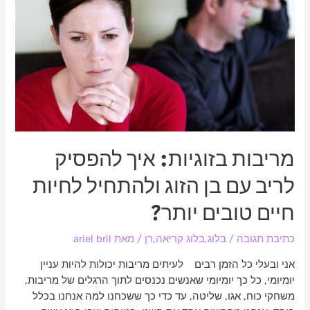
להפסיק
לריב
עם
בן
הזוג
ולהתחיל
לחיות
חיים
טובים
יותר?
מריבות בזוגיות: איך להפסיק
לריב עם בן הזוג ולהתחיל לחיות
חיים טובים יותר?
כתיבת תגובה
/
בלוג
,
בלוג קריאה
,
רן
/ מאת
ariel bril
אני ובעלי כל הזמן רבים לעיתים מריבות יכולות להיות עניין
יומיומי, כל כך יומיומי שאנשים נכנסים לתוך הרגלים של מריבות,
משחקי כוח, אגו, שליטה, עד כדי כך ששכחנו למה אנחנו בכלל