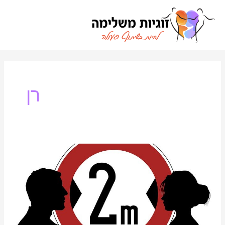
ילוג
תוכן
ניווט
רן
בן
הזוג
מתרחק:
מה
גורם
לגבר
להתרחק